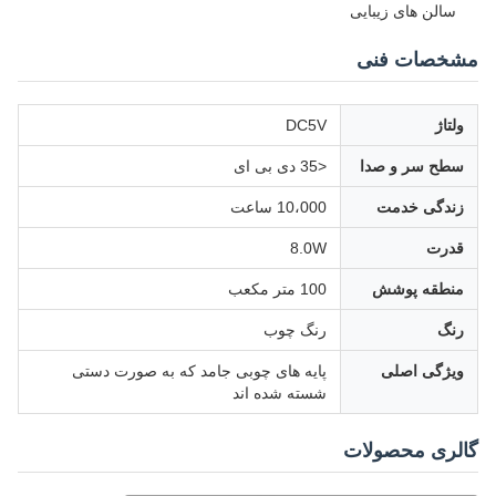
سالن های زیبایی
مشخصات فنی
ولتاژ
DC5V
سطح سر و صدا
<35 دی بی ای
زندگی خدمت
10،000 ساعت
قدرت
8.0W
منطقه پوشش
100 متر مکعب
رنگ
رنگ چوب
ویژگی اصلی
پایه های چوبی جامد که به صورت دستی
شسته شده اند
گالری محصولات