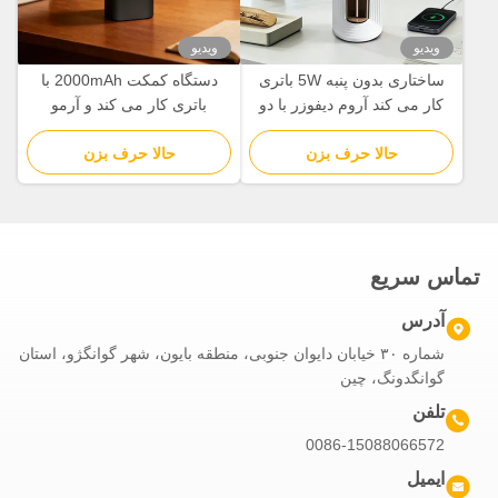
ویدیو
ویدیو
ساختاری بدون پنبه 5W باتری
دستگاه کمکت 2000mAh با
کار می کند آروم دیفوزر با دو
باتری کار می کند و آرمو
اتومیزاسیون مایع
دیفوسر قابل حمل است
حالا حرف بزن
حالا حرف بزن
تماس سریع
آدرس
شماره ۳۰ خیابان دایوان جنوبی، منطقه بایون، شهر گوانگژو، استان
گوانگدونگ، چین
تلفن
0086-15088066572
ایمیل