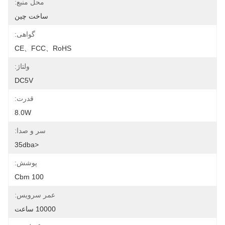
محل منبع:
ساخت چین
گواهی:
CE、FCC、RoHS
ولتاژ:
DC5V
قدرت:
8.0W
سر و صدا:
<35dba
پوشش:
100 Cbm
عمر سرویس:
10000 ساعت