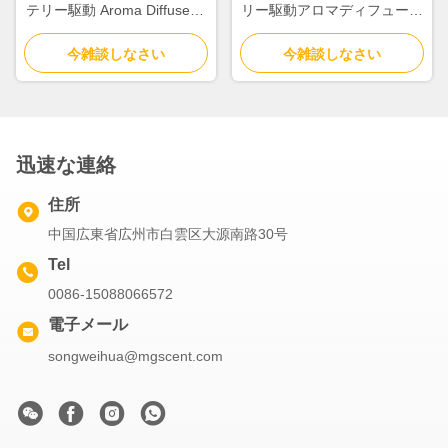
テリー駆動 Aroma Diffuser 2
リー駆動アロマディフューザ
つの液体原子化
ー ポータブル香りディフュ
今雑談しなさい
今雑談しなさい
ーザーマシン
迅速な連絡
住所
中国広東省広州市白雲区大源南路30号
Tel
0086-15088066572
電子メール
songweihua@mgscent.com