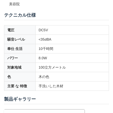
美容院
テクニカル仕様
電圧
DC5V
騒音レベル
<35dBA
奉仕 生活
10千時間
パワー
8.0W
対象地域
100立方メートル
色
木の色
主要 な 特徴
手洗いした木材
製品ギャラリー