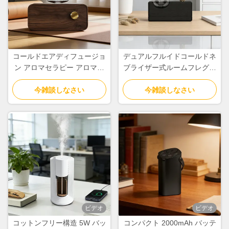
コールドエアディフュージョ
デュアルフルイドコールドネ
ン アロマセラピー アロマデ
ブライザー式ルームフレグラ
ィフューザー 2600mAhリチ
ンスディフューザー 1.5W 4
ウムバッテリー搭載
今雑談しなさい
段階タイマー付き
今雑談しなさい
ビデオ
ビデオ
コットンフリー構造 5W バッ
コンパクト 2000mAh バッテ