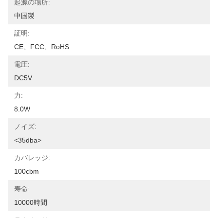
起源の場所:
中国製
証明:
CE、FCC、RoHS
電圧:
DC5V
力:
8.0W
ノイズ:
<35dba>
カバレッジ:
100cbm
寿命:
10000時間