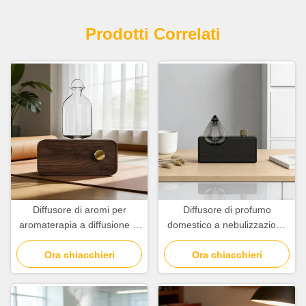
Prodotti Correlati
Diffusore di aromi per
Diffusore di profumo
aromaterapia a diffusione di
domestico a nebulizzazione
aria fredda con batteria al
a freddo a doppio fluido
litio da 2600 mAh
Ora chiacchieri
1.5W con sistema di
Ora chiacchieri
cronometraggio a quattro
marce