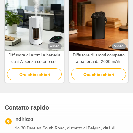
Video
Video
Diffusore di aromi a batteria
Diffusore di aromi compatto
da 5W senza cotone con
a batteria da 2000 mAh,
atomizzazione a due fluidi
macchina diffusore di
Ora chiacchieri
profumo portatile
Ora chiacchieri
Contatto rapido
Indirizzo
No.30 Dayuan South Road, distretto di Baiyun, città di