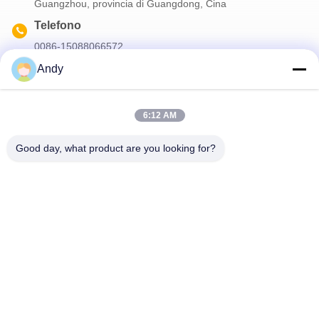
Guangzhou, provincia di Guangdong, Cina
Telefono
0086-15088066572
Email
Andy
songweihua@mgscent.com
6:12 AM
Good day, what product are you looking for?
La nostra newsletter
Iscriviti alla nostra newsletter per sconti e altro.