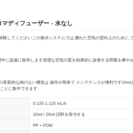
マディフューザー - 水なし
体験してくださいこの無水システムでは,優れた空気の質向上のために,プ
空間中に急速に散布します清潔な空気の質を効果的に改善する呼吸を爽や
革新的な綿のない構造は 操作が簡単で メンテナンスが便利です10ml
ることに集中できます
0.125-1.125 mL/h
10ml / 20ml 試料を投与する
PP + POM