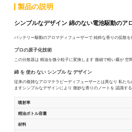
製品の説明
シンプルなデザイン 綿のない電池駆動のアロ
バッテリー駆動のアロマディフューザーで 純粋な香りの拡散を
プロの原子化技術
この分散器は 精油を微小粒子に変換します 微細で軽い霧が 
綿 を 使わ ない シンプル な デザイン
従来の複雑なアロマテラピーディフューザーとは異なり 私たちの
ますシンプルなデザインにより 微妙な香りのノートを 認識す
噴射率
精油ボトル容量
材料