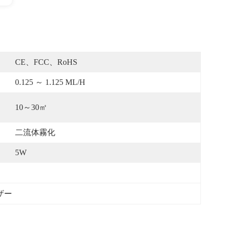
CE、FCC、RoHS
0.125 ～ 1.125 ML/h
10～30㎡
二流体霧化
5W
ザー