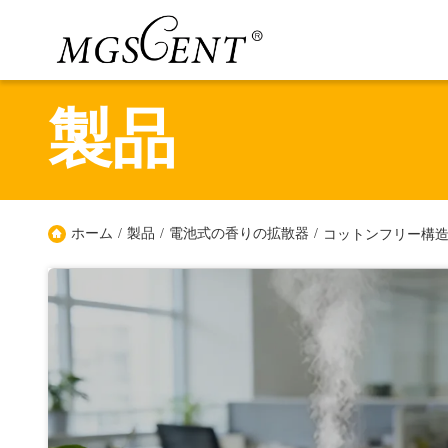
製品
ホーム
/
製品
/
電池式の香りの拡散器
/
コットンフリー構造 5W