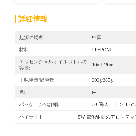
詳細情報
起源の場所:
中国
材料:
PP+POM
エッセンシャルオイルボトルの
10mL/20mL
容量:
正味重量/総重量:
300g/385g
色:
白
パッケージの詳細:
30 個/カートン 455
ハイライト:
5W 電池駆動のアロマデ