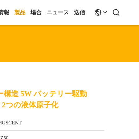
情報
製品
場合
ニュース
送信
構造 5W バッテリー駆動
user 2つの液体原子化
MGSCENT
SZ50