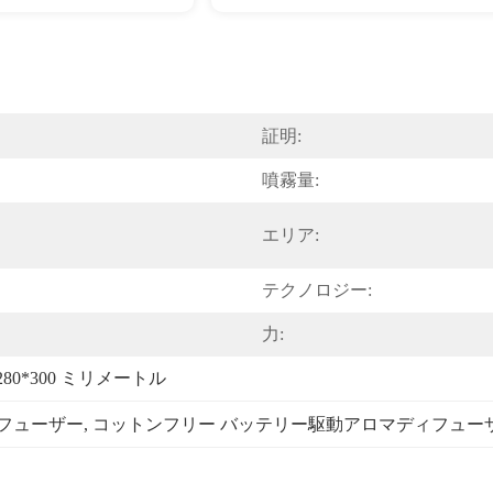
証明:
噴霧量:
エリア:
テクノロジー:
力:
*280*300 ミリメートル
ィフューザー
, 
コットンフリー バッテリー駆動アロマディフュー