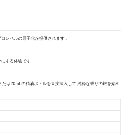
ロレベルの原子化が提供されます..
かにする体験です
または20mLの精油ボトルを直接挿入して 純粋な香りの旅を始め