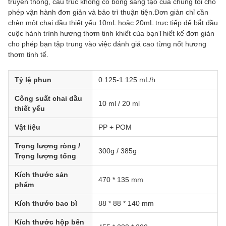
truyền thống, cấu trúc không có bông sáng tạo của chúng tôi cho
phép vận hành đơn giản và bảo trì thuận tiện.Đơn giản chỉ cần
chèn một chai dầu thiết yếu 10mL hoặc 20mL trực tiếp để bắt đầu
cuộc hành trình hương thơm tinh khiết của bạnThiết kế đơn giản
cho phép bạn tập trung vào việc đánh giá cao từng nốt hương
thơm tinh tế.
Tỷ lệ phun
0.125-1.125 mL/h
Công suất chai dầu
10 ml / 20 ml
thiết yếu
Vật liệu
PP + POM
Trọng lượng ròng /
300g / 385g
Trọng lượng tổng
Kích thước sản
470 * 135 mm
phẩm
Kích thước bao bì
88 * 88 * 140 mm
Kích thước hộp bên