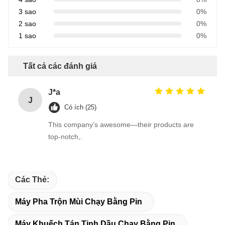
3 sao
0%
2 sao
0%
1 sao
0%
Tất cả các đánh giá
J*a
J
Có ích (25)
This company’s awesome—their products are
top-notch,.
Các Thẻ:
Máy Pha Trộn Mùi Chạy Bằng Pin
Máy Khuếch Tán Tinh Dầu Chạy Bằng Pin