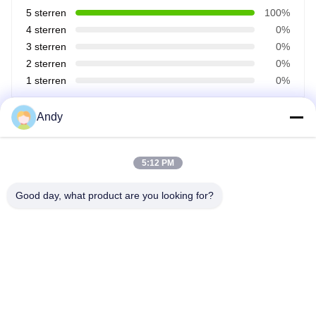
5 sterren
100%
4 sterren
0%
3 sterren
0%
2 sterren
0%
1 sterren
0%
Andy
Alle recensies
J*a
5:12 PM
J
Het is nuttig. (25)
Good day, what product are you looking for?
This company’s awesome—their products are
top-notch,.
Markeringen:
Aroma Diffuser Op Batterijen