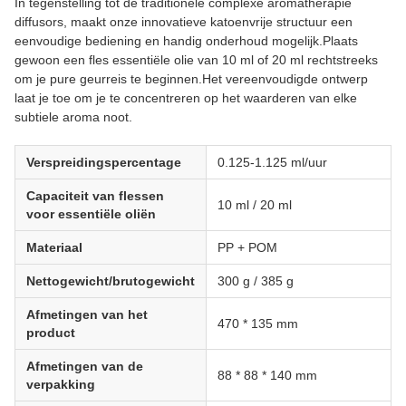
In tegenstelling tot de traditionele complexe aromatherapie
diffusors, maakt onze innovatieve katoenvrije structuur een
eenvoudige bediening en handig onderhoud mogelijk.Plaats
gewoon een fles essentiële olie van 10 ml of 20 ml rechtstreeks
om je pure geurreis te beginnen.Het vereenvoudigde ontwerp
laat je toe om je te concentreren op het waarderen van elke
subtiele aroma noot.
Verspreidingspercentage
0.125-1.125 ml/uur
Capaciteit van flessen
10 ml / 20 ml
voor essentiële oliën
Materiaal
PP + POM
Nettogewicht/brutogewicht
300 g / 385 g
Afmetingen van het
470 * 135 mm
product
Afmetingen van de
88 * 88 * 140 mm
verpakking