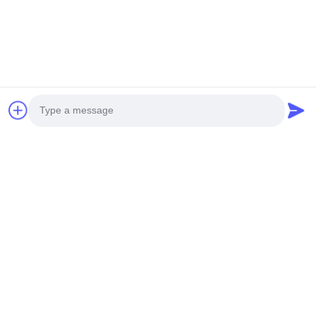
Batterij In Werking Gestelde Aromatherapy-Verspreider
Batterij-Aangedreven Geurverspreider
Verwante Producten
Photo
Video Call
Audio Call