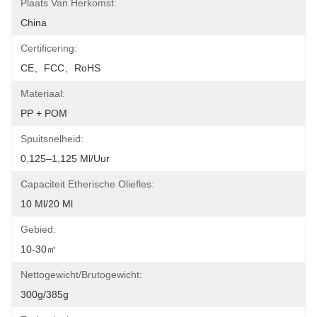
Plaats Van Herkomst:
China
Certificering:
CE、FCC、RoHS
Materiaal:
PP + POM
Spuitsnelheid:
0,125–1,125 Ml/uur
Capaciteit Etherische Oliefles:
10 Ml/20 Ml
Gebied:
10-30㎡
Nettogewicht/brutogewicht:
300g/385g