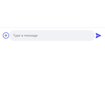
Schnelle Kontaktaufnahme
Adresse
Nr. 30 Dayuan South Road, Bezirk Baiyun, Stadt
Guangzhou, Provinz Guangdong, China
Telefon
0086-15088066572
E-Mail
songweihua@mgscent.com
Photo
Video Call
Audio Call
Unser Newsletter
Abonnieren Sie unseren Newsletter für Rabatte und mehr.