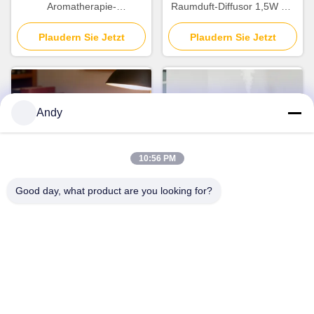
Aromatherapie-
Raumduft-Diffusor 1,5W mit
Aromadiffuser mit 2600 mAh
Vier-Gang-
Plaudern Sie Jetzt
Lithiumbatterie
Plaudern Sie Jetzt
Zeitschaltersystem
Andy
10:56 PM
Good day, what product are you looking for?
Video
Kompaktes, 2000 mAh
Bluetooth-App-gesteuerter
Batteriebetriebene Aroma
drahtloser Aroma-Diffusor
Diffuser, tragbare
130 ml kommerzieller
Duftdiffusermaschine
Plaudern Sie Jetzt
Aromatherapie-Diffuser
Plaudern Sie Jetzt