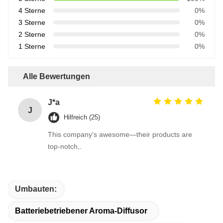
4 Sterne
0%
3 Sterne
0%
2 Sterne
0%
1 Sterne
0%
Alle Bewertungen
J*a
J
Hilfreich (25)
This company’s awesome—their products are
top-notch,.
Umbauten:
Batteriebetriebener Aroma-Diffusor