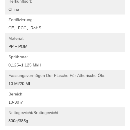
Herkunftsort:
China
Zertifizierung:
CE、FCC、RoHS
Material:
PP + POM
Sprührate:
0,125–1,125 Ml/h
Fassungsvermögen Der Flasche Für Ätherische Öle:
10 Ml/20 Ml
Bereich:
10-30㎡
Nettogewicht/Bruttogewicht:
300g/385g