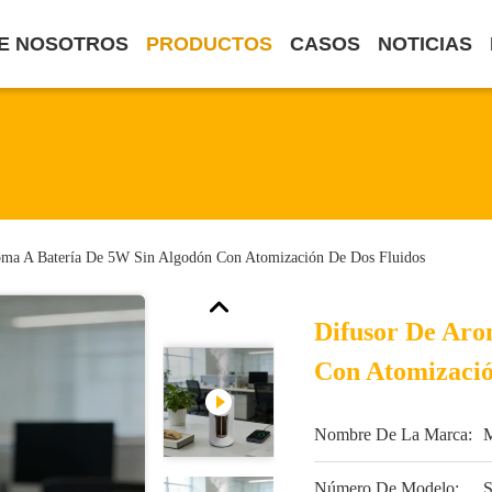
E NOSOTROS
PRODUCTOS
CASOS
NOTICIAS
oma A Batería De 5W Sin Algodón Con Atomización De Dos Fluidos
Difusor De Aro
Con Atomizació
Nombre De La Marca:
Número De Modelo: