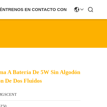
ÉNTRENOS EN CONTACTO CON
ma A Batería De 5W Sin Algodón
n De Dos Fluidos
MGSCENT
SZ50