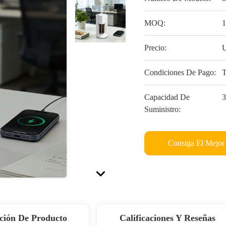
MOQ:
1
Precio:
U
Condiciones De Pago:
T
Capacidad De
3
Suministro:
Consiga El Mejor
ción De Producto
Calificaciones Y Reseñas