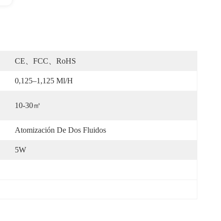
CE、FCC、RoHS
0,125–1,125 Ml/h
10-30㎡
Atomización De Dos Fluidos
5W