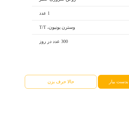
1 عدد
وسترن یونیون، T/T
300 عدد در روز
بدست بیار
حالا حرف بزن