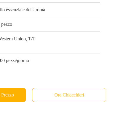
lio essenziale dell'aroma
 pezzo
estern Union, T/T
00 pezzi/giorno
e Prezzo
Ora Chiacchieri