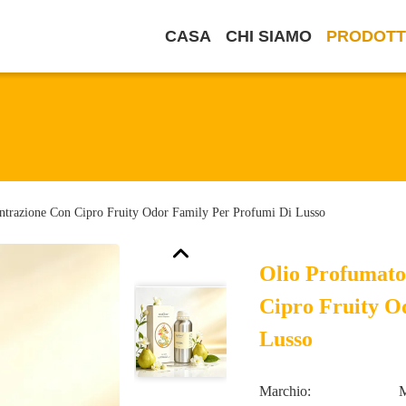
CASA
CHI SIAMO
PRODOTT
ntrazione Con Cipro Fruity Odor Family Per Profumi Di Lusso
Olio Profumato
Cipro Fruity O
Lusso
Marchio: