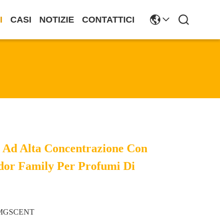
I
CASI
NOTIZIE
CONTATTICI
 Ad Alta Concentrazione Con
dor Family Per Profumi Di
MGSCENT