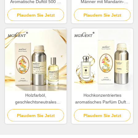
Aromatische Duftöl 500 ml
Männer mit Mandarin-
1000 ml Großhandel Hotel-
Orange und Cedar-Noten
Plaudern Sie Jetzt
Kollektion
Plaudern Sie Jetzt
Holzfarböl,
Hochkonzentriertes
geschlechtsneutrales
aromatisches Parfüm Duftöl
Parfümöl und Duftöl für den
zur Schaffung von Düften
täglichen Gebrauch
Plaudern Sie Jetzt
Plaudern Sie Jetzt