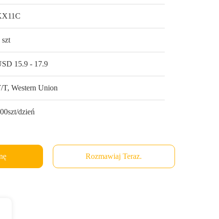
KX11C
 szt
SD 15.9 - 17.9
/T, Western Union
00szt/dzień
nę
Rozmawiaj Teraz.