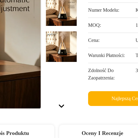
Numer Modelu:
MOQ:
1
Cena:
U
Warunki Płatności:
T
Zdolność Do
3
Zaopatrzenia:
Najlepszą Ce
is Produktu
Oceny I Recenzje