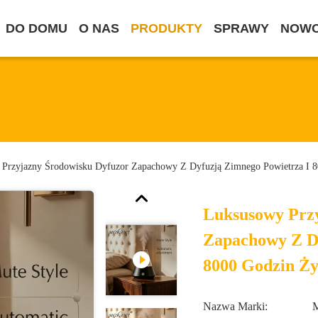
DO DOMU
O NAS
PRODUKTY
SPRAWY
NOWO
Przyjazny Środowisku Dyfuzor Zapachowy Z Dyfuzją Zimnego Powietrza I 8
Luksusowy Prz
Zapachowy Z Dy
8000 Godzin Ży
Nazwa Marki: