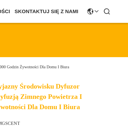
ŚCI
SKONTAKTUJ SIĘ Z NAMI
000 Godzin Żywotności Dla Domu I Biura
yjazny Środowisku Dyfuzor
fuzją Zimnego Powietrza I
wotności Dla Domu I Biura
MGSCENT