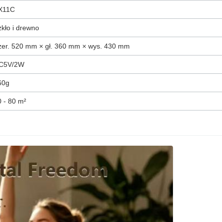
X11C
zkło i drewno
zer. 520 mm × gł. 360 mm × wys. 430 mm
C5V/2W
60g
0 - 80 m²