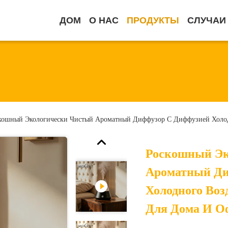
ДОМ
О НАС
ПРОДУКТЫ
СЛУЧАИ
кошный Экологически Чистый Ароматный Диффузор С Диффузией Холод
Роскошный Эк
Ароматный Ди
Холодного Воз
Для Дома И О