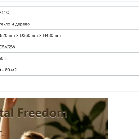
X11C
текло и дерево
520mm × D360mm × H430mm
C5V/2W
0 г.
0 - 80 м2