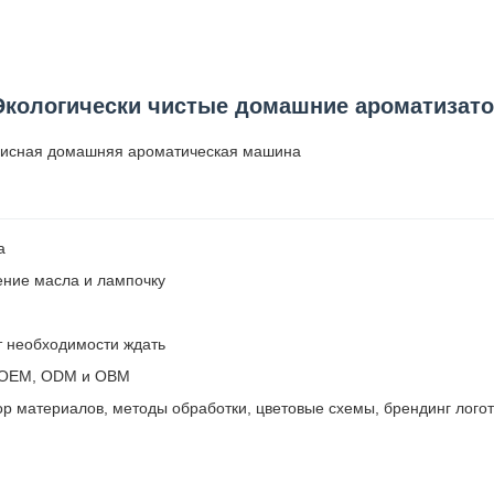
кологически чистые домашние ароматизат
фисная домашняя ароматическая машина
а
ение масла и лампочку
т необходимости ждать
и OEM, ODM и OBM
р материалов, методы обработки, цветовые схемы, брендинг логот