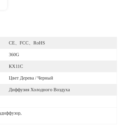
CE、FCC、RoHS
360G
КХ11С
Цвет Дерева / Черный
Диффузия Холодного Воздуха
адиффузор
, 