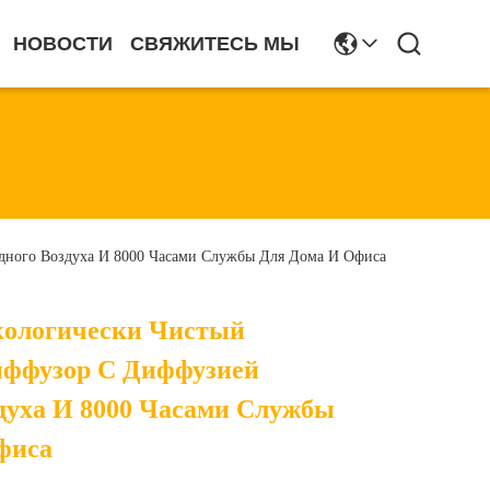
НОВОСТИ
СВЯЖИТЕСЬ МЫ
ного Воздуха И 8000 Часами Службы Для Дома И Офиса
ологически Чистый
ффузор С Диффузией
духа И 8000 Часами Службы
фиса