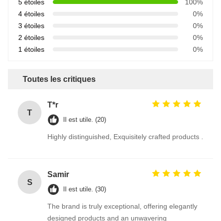
5 étoiles
100%
4 étoiles
0%
3 étoiles
0%
2 étoiles
0%
1 étoiles
0%
Toutes les critiques
T*r
T
Il est utile. (20)
Highly distinguished, Exquisitely crafted products .
Samir
S
Il est utile. (30)
The brand is truly exceptional, offering elegantly
designed products and an unwavering