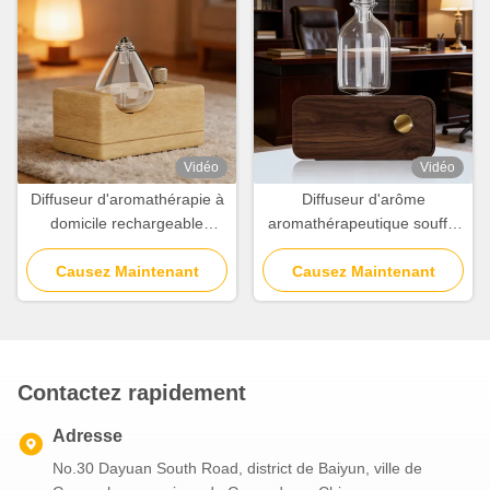
Vidéo
Vidéo
Diffuseur d'aromathérapie à
Diffuseur d'arôme
domicile rechargeable
aromathérapeutique soufflé
100cbm Couverture avec
à la main avec conservation
Causez Maintenant
contrôle d'éclairage
naturelle du grain de bois
Causez Maintenant
indépendant
Contactez rapidement
Adresse
No.30 Dayuan South Road, district de Baiyun, ville de