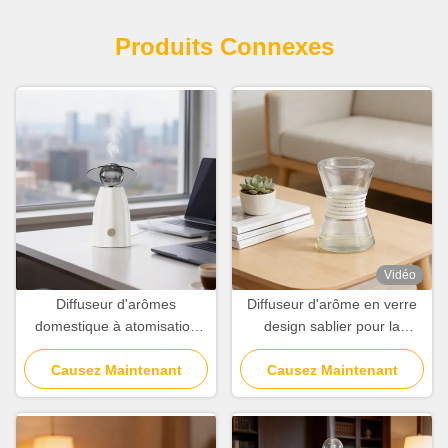
Produits Connexes
Vidéo
Diffuseur d'arômes
Diffuseur d'arôme en verre
domestique à atomisation
design sablier pour la
sans eau, diffuseur d'arômes
maison, diffuseur de parfum
moderne et minimaliste
Causez Maintenant
Causez Maintenant
blanc pour bureau