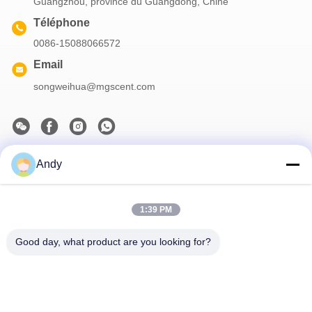
Guangzhou, province du Guangdong, Chine
Téléphone
0086-15088066572
Email
songweihua@mgscent.com
Andy
Notre newsletter
Abonnez-vous à notre newsletter pour des réductions et plus
encore.
1:39 PM
Good day, what product are you looking for?