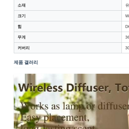
소재
유
크기
W
힘
D
무게
3
커버리
3
제품 갤러리