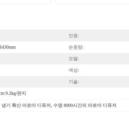
인증:
H430mm
순중량:
모델:
색상:
기술:
cm 9.2kg/판지
, 
냉기 확산 아로마 디퓨저
, 
수명 8000시간의 아로마 디퓨저