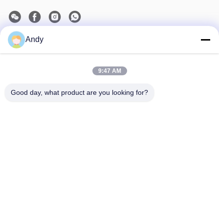
Andy
Наш бюллетень
Подпишитесь на нашу информационную рассылку для
9:47 AM
получения скидок и прочего.
Good day, what product are you looking for?
Свяжитесь Мы