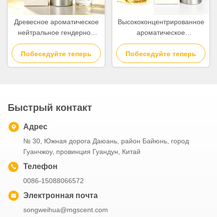
Древесное ароматическое
Высококонцентрированное
нейтральное гендерное
ароматическое
парфюмерное масло и
парфюмерное масло для
ароматическое масло для
Побеседуйте теперь
Побеседуйте теперь
создания ароматов
ежедневного
использования
Быстрый контакт
Адрес
№ 30, Южная дорога Даюань, район Байюнь, город
Гуанчжоу, провинция Гуандун, Китай
Телефон
0086-15088066572
Электронная почта
songweihua@mgscent.com