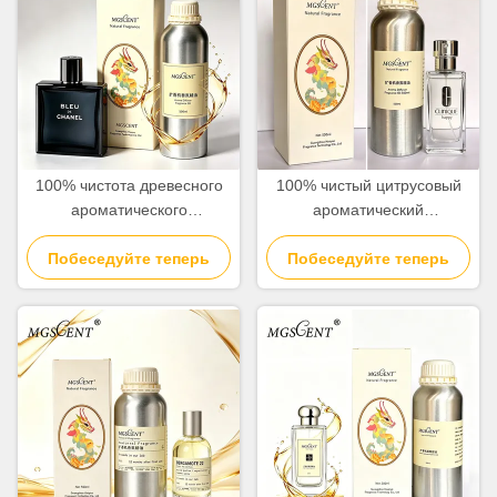
100% чистота древесного
100% чистый цитрусовый
ароматического
ароматический
ароматического масла 500
парфюмерный масло для
Побеседуйте теперь
мл 1000 мл оптовая
мужчин с мандаринским
Побеседуйте теперь
коллекция отелей
оранжевым и кедровым
нотами