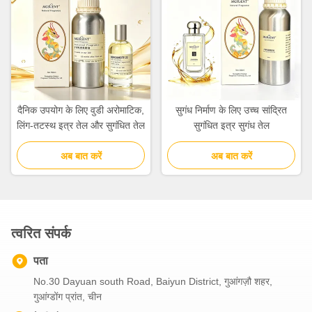
दैनिक उपयोग के लिए वुडी अरोमाटिक,
सुगंध निर्माण के लिए उच्च सांद्रित
लिंग-तटस्थ इत्र तेल और सुगंधित तेल
सुगंधित इत्र सुगंध तेल
अब बात करें
अब बात करें
त्वरित संपर्क
पता
No.30 Dayuan south Road, Baiyun District, गुआंगज़ौ शहर,
गुआंग्डोंग प्रांत, चीन