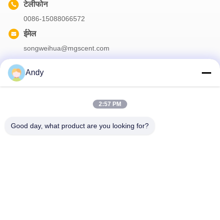
टेलीफोन
0086-15088066572
ईमेल
songweihua@mgscent.com
Andy
हमारा समाचार पत्र
2:57 PM
छूट और अधिक के लिए हमारे न्यूज़लेटर की सदस्यता लें।
Good day, what product are you looking for?