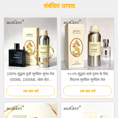
संबंधित उत्पाद
100% शुद्धता वुडी सुगंधित सुगंध तेल
१००% शुद्धता वाले पुरुष के लिए
500ML 1000ML थोक होटल
सिट्रस सुगंधित सुगंधित तेल
संग्रह
अब बात करें
अब बात करें