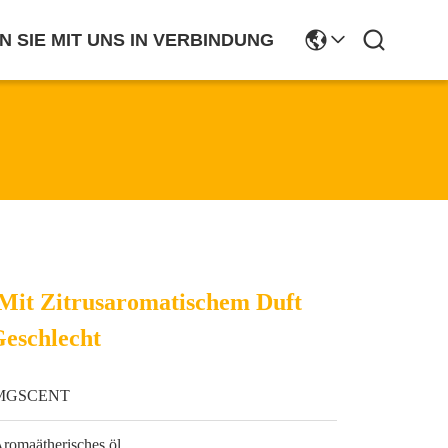
N SIE MIT UNS IN VERBINDUNG
Mit Zitrusaromatischem Duft
Geschlecht
MGSCENT
romaätherisches öl