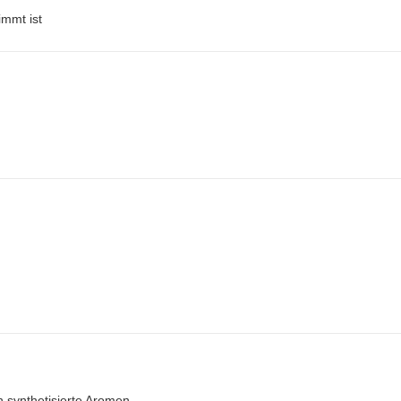
immt ist
h synthetisierte Aromen