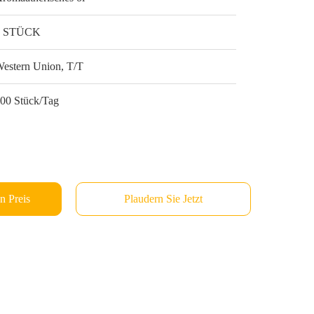
1 STÜCK
estern Union, T/T
00 Stück/Tag
n Preis
Plaudern Sie Jetzt