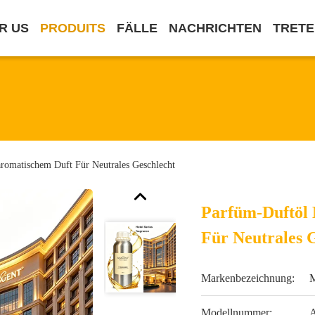
R US
PRODUITS
FÄLLE
NACHRICHTEN
TRETE
aromatischem Duft Für Neutrales Geschlecht
Parfüm-Duftöl 
Für Neutrales 
Markenbezeichnung:
Modellnummer:
A