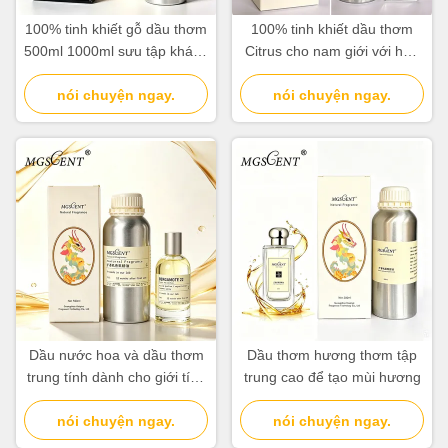
100% tinh khiết gỗ dầu thơm
100% tinh khiết dầu thơm
500ml 1000ml sưu tập khách
Citrus cho nam giới với hoa
sạn bán buôn
cam Mandarin và Cedar
nói chuyện ngay.
nói chuyện ngay.
Notes
Dầu nước hoa và dầu thơm
Dầu thơm hương thơm tập
trung tính dành cho giới tính
trung cao để tạo mùi hương
có hương thơm Woody để
sử dụng hàng ngày
nói chuyện ngay.
nói chuyện ngay.