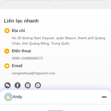
Liên lạc nhanh
Địa chỉ
No.30 đường Nam Dayuan, quận Baiyun, thành phố Quảng
Châu, tỉnh Quảng Đông, Trung Quốc
Điện thoại
0086-15088066572
Email
songweihua@mgscent.com
Andy
Thông tin của chúng tôi
Đăng ký bản tin của chúng tôi để được giảm giá và nhiều hơn