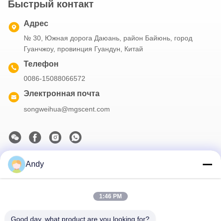
Быстрый контакт
Адрес
№ 30, Южная дорога Даюань, район Байюнь, город
Гуанчжоу, провинция Гуандун, Китай
Телефон
0086-15088066572
Электронная почта
songweihua@mgscent.com
Andy
Наш бюллетень
Подпишитесь на нашу информационную рассылку для
получения скидок и прочего.
1:46 PM
Good day, what product are you looking for?