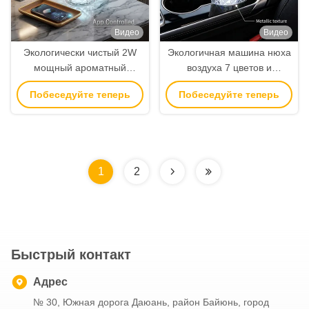
Видео
Видео
Экологически чистый 2W
Экологичная машина нюха
мощный ароматный
воздуха 7 цветов и
диффузор с 7 цветовым
отражетель ароматности с
Побеседуйте теперь
Побеседуйте теперь
освещением окружающей
силой 2В для эфирных
среды и ароматной
масел
машиной емкостью 80 мл
1
2
Быстрый контакт
Адрес
№ 30, Южная дорога Даюань, район Байюнь, город