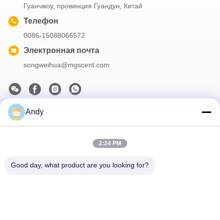
Гуанчжоу, провинция Гуандун, Китай
Телефон
0086-15088066572
Электронная почта
songweihua@mgscent.com
Andy
Наш бюллетень
Подпишитесь на нашу информационную рассылку для
2:24 PM
получения скидок и прочего.
Good day, what product are you looking for?