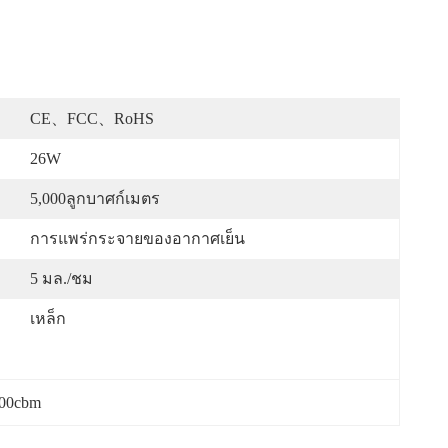
CE、FCC、RoHS
26W
5,000ลูกบาศก์เมตร
การแพร่กระจายของอากาศเย็น
5 มล./ชม
เหล็ก
000cbm