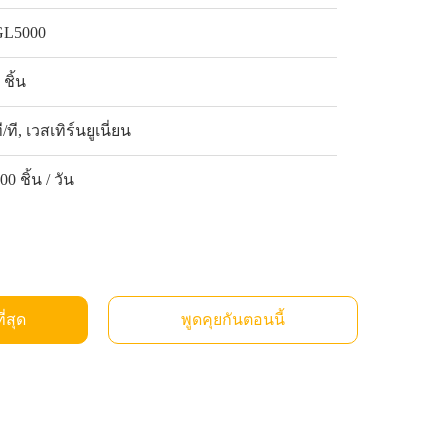
GL5000
 ชิ้น
ี/ที, เวสเทิร์นยูเนี่ยน
00 ชิ้น / วัน
ี่สุด
พูดคุยกันตอนนี้