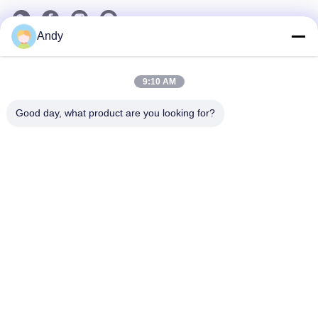
Andy
Nuestro boletín
9:10 AM
Suscríbete a nuestro boletín para obtener descuentos y más.
Good day, what product are you looking for?
Éntrenos En Contacto Con
Políticas de privacidad
|
Mapa del Sitio
| Buena calidad de China