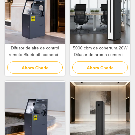
Difusor de aire de control
5000 cbm de cobertura 26W
remoto Bluetooth comercial
Difusor de aroma comercial
con pantalla inteligente 5000
con control de WiFi
cbm de cobertura
Ahora Charle
Bluetooth APP
Ahora Charle