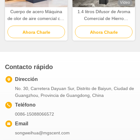
Vídeo
Cuerpo de acero Máquina
1.4 litros Difusor de Aroma
de olor de aire comercial con
Comercial de Hierro
5000cbm de cobertura
Capacidad de Aceite de
1000ml de capacidad
Ahora Charle
1400 ml Difusor de Aroma
Ahora Charle
Inalámbrico
Contacto rápido
Dirección
No. 30, Carretera Dayuan Sur, Distrito de Baiyun, Ciudad de
Guangzhou, Provincia de Guangdong, China
Teléfono
0086-15088066572
Email
songweihua@mgscent.com