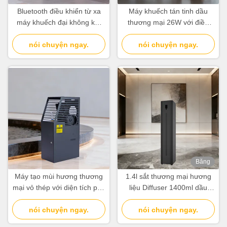
Bluetooth điều khiển từ xa
Máy khuếch tán tinh dầu
máy khuếch đại không khí
thương mại 26W với điều
thương mại Với màn hình
khiển ứng dụng WiFi
thông minh 5000cbm phủ
nói chuyện ngay.
Bluetooth, diện tích phủ
nói chuyện ngay.
sóng
5000cbm
Băng
hình
Máy tạo mùi hương thương
1.4l sắt thương mại hương
mại vỏ thép với diện tích phủ
liệu Diffuser 1400ml dầu
5000cbm dung tích 1000ml
dung lượng không dây
nói chuyện ngay.
hương liệu Diffuser
nói chuyện ngay.