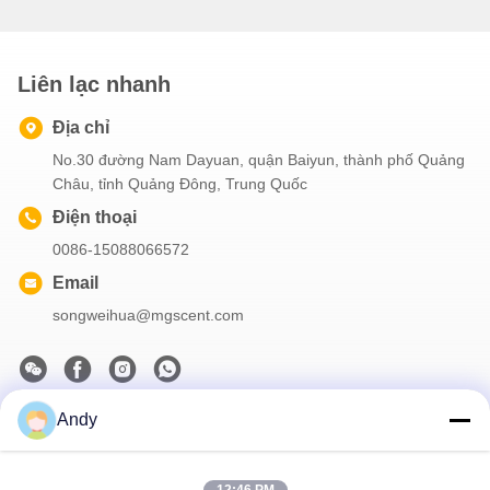
Liên lạc nhanh
Địa chỉ
No.30 đường Nam Dayuan, quận Baiyun, thành phố Quảng
Châu, tỉnh Quảng Đông, Trung Quốc
Điện thoại
0086-15088066572
Email
songweihua@mgscent.com
Andy
Thông tin của chúng tôi
Đăng ký bản tin của chúng tôi để được giảm giá và nhiều hơn