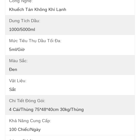
Công Nghệ:
Khuếch Tán Không Khí Lạnh
Dung Tích Dầu:
1000/5000ml
Mức Tiêu Thụ Dầu Tối Đa:
5ml/giờ
Màu Sắc:
Đen
Vật Liệu:
Sắt
Chi Tiết Đóng Gói:
4 Cái/thùng 75*48*40cm 30kg/thùng
Khả Năng Cung Cấp:
100 Chiếc/ngày