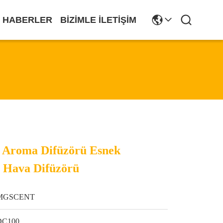
HABERLER
BIZIMLE İLETIŞIM
li Aroma Difüzörü Esnek
 Hava Difüzörü
MGSCENT
DC100