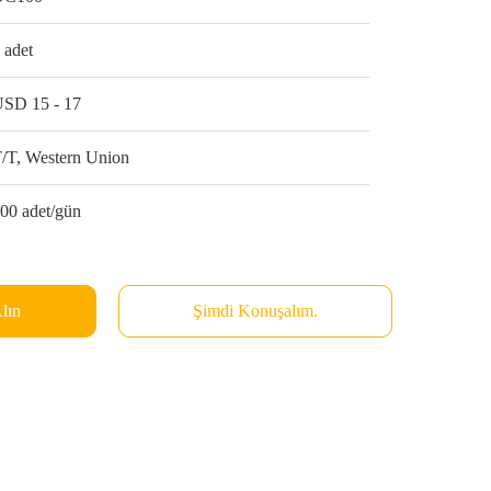
 adet
SD 15 - 17
/T, Western Union
00 adet/gün
Alın
Şimdi Konuşalım.