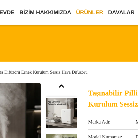
EVDE
BIZIM HAKKIMIZDA
ÜRÜNLER
DAVALAR
roma Difüzörü Esnek Kurulum Sessiz Hava Difüzörü
Taşınabilir Pil
Kurulum Sessiz
Marka Adı:
Model Numarası: