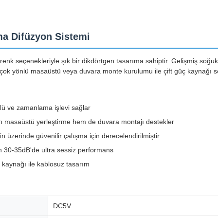
ma Difüzyon Sistemi
renk seçenekleriyle şık bir dikdörtgen tasarıma sahiptir. Gelişmiş soğuk 
ır ve çok yönlü masaüstü veya duvara monte kurulumu ile çift güç kaynağı 
lü ve zamanlama işlevi sağlar
 masaüstü yerleştirme hem de duvara montajı destekler
n üzerinde güvenilir çalışma için derecelendirilmiştir
n 30-35dB'de ultra sessiz performans
kaynağı ile kablosuz tasarım
DC5V