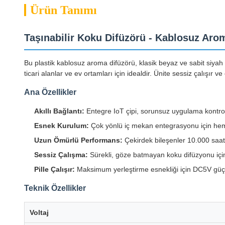
Ürün Tanımı
Taşınabilir Koku Difüzörü - Kablosuz Aro
Bu plastik kablosuz aroma difüzörü, klasik beyaz ve sabit siyah 
ticari alanlar ve ev ortamları için idealdir. Ünite sessiz çalış
Ana Özellikler
Akıllı Bağlantı:
Entegre IoT çipi, sorunsuz uygulama kontro
Esnek Kurulum:
Çok yönlü iç mekan entegrasyonu için hem
Uzun Ömürlü Performans:
Çekirdek bileşenler 10.000 saati
Sessiz Çalışma:
Sürekli, göze batmayan koku difüzyonu içi
Pille Çalışır:
Maksimum yerleştirme esnekliği için DC5V güç 
Teknik Özellikler
Voltaj