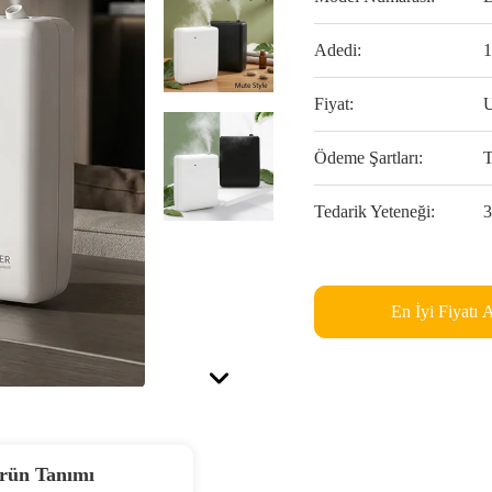
Adedi:
1
Fiyat:
U
Ödeme Şartları:
T
Tedarik Yeteneği:
3
En İyi Fiyatı 
rün Tanımı