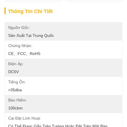
Thông Tin Chi Tiết
Nguồn Gốc:
Sản Xuất Tại Trung Quốc
Chứng Nhận:
CE、FCC、RoHS
Điện Áp:
DC5V
Tiếng Ồn:
<35dba
Bảo Hiểm:
100cbm
Cài Đặt Linh Hoạt:
Có Thể Được Gắn Trên Tường Hoặc Đặt Trên Mặt Bàn