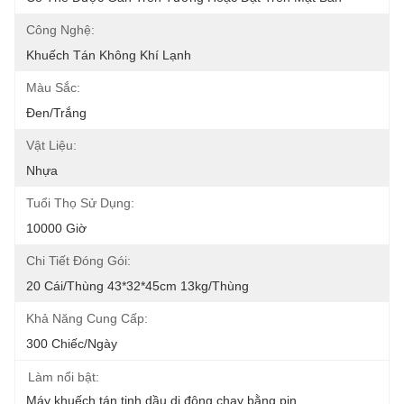
Công Nghệ:
Khuếch Tán Không Khí Lạnh
Màu Sắc:
Đen/Trắng
Vật Liệu:
Nhựa
Tuổi Thọ Sử Dụng:
10000 Giờ
Chi Tiết Đóng Gói:
20 Cái/thùng 43*32*45cm 13kg/thùng
Khả Năng Cung Cấp:
300 Chiếc/ngày
Làm nổi bật:
Máy khuếch tán tinh dầu di động chạy bằng pin
, 