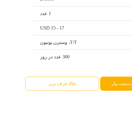
1 عدد
USD 15 - 17
T/T، وسترن یونیون
300 عدد در روز
بدست بیار
حالا حرف بزن