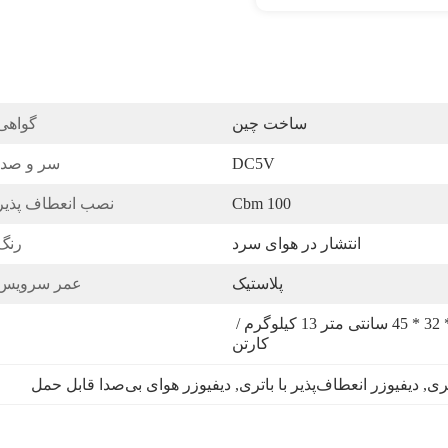
ساخت چین
گواهی
DC5V
سر و صدا
100 Cbm
نصب انعطاف پذیر
انتشار در هوای سرد
رنگ
پلاستیک
عمر سرویس:
20 عدد / کارتن 43 * 32 * 45 سانتی متر 13 کیلوگرم / 
کارتن
ری
, 
دیفیوزر انعطاف‌پذیر با باتری
, 
دیفیوزر هوای بی‌صدا قابل حمل