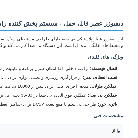
دیفیوزر عطر قابل حمل - سیستم پخش کننده رای
این دیفیوزر عطر پلاستیکی بی سیم دارای طراحی مستطیلی شیک است 
و محیط های خانگی ایده آل است. این دستگاه بی صدا کار می کند و گزین
ویژگی های کلیدی
اتصال هوشمند:
تراشه داخلی IoT امکان کنترل برنامه و قابلیت زمان بندی را فراهم می کند
نصب انعطاف پذیر:
از قرارگیری رومیزی و نصب دیواری برای ادغام
عملکرد طولانی مدت:
اجزای اصلی برای بیش از 10000 ساعت عملکرد قابل اعتماد رتبه بندی شده اند
عملکرد بی صدا:
عملکرد فوق العاده بی صدا در 30-35 دسی بل برای پخش مداوم و نامحسوس عطر
باتری خور:
طراحی بی سیم با منبع تغذیه DC5V برای حداکثر انعطاف پذیری در قرارگیری
مشخصات فنی
ولتاژ