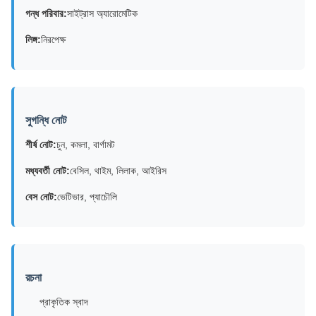
গন্ধ পরিবার:
সাইট্রাস অ্যারোমেটিক
লিঙ্গ:
নিরপেক্ষ
সুগন্ধি নোট
শীর্ষ নোট:
চুন, কমলা, বার্গামট
মধ্যবর্তী নোট:
বেসিল, থাইম, লিলাক, আইরিস
বেস নোট:
ভেটিভার, প্যাচৌলি
রচনা
প্রাকৃতিক স্বাদ