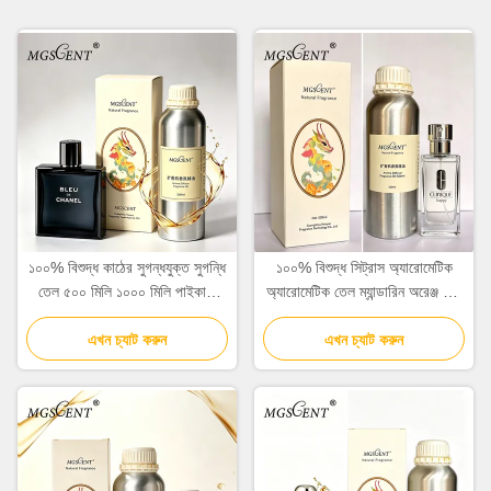
১০০% বিশুদ্ধ কাঠের সুগন্ধযুক্ত সুগন্ধি
১০০% বিশুদ্ধ সিট্রাস অ্যারোমেটিক
তেল ৫০০ মিলি ১০০০ মিলি পাইকারি
অ্যারোমেটিক তেল ম্যান্ডারিন অরেঞ্জ এবং
হোটেল সংগ্রহ
সিডার নোট সহ পুরুষদের জন্য
এখন চ্যাট করুন
এখন চ্যাট করুন