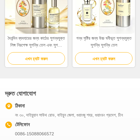
দৈনন্দিন ব্যবহারের জন্য কাঠের সুগন্ধযুক্ত
গন্ধ সৃষ্টির জন্য উচ্চ ঘনীভূত সুগন্ধযুক্ত
লিঙ্গ নিরপেক্ষ সুগন্ধি তেল এবং সুগন্ধি
সুগন্ধি সুগন্ধি তেল
তেল
এখন চ্যাট করুন
এখন চ্যাট করুন
দ্রুত যোগাযোগ
ঠিকানা
নং ৩০, দাইয়ুয়ান সাউথ রোড, বাইয়ুন জেলা, গুয়াংজু শহর, গুয়াংডং প্রদেশ, চীন
টেলিফোন
0086-15088066572