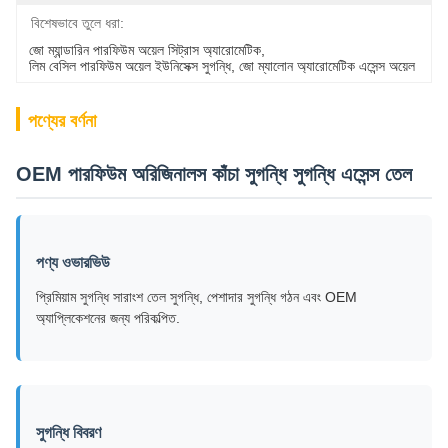
বিশেষভাবে তুলে ধরা:
জো ম্যান্ডারিন পারফিউম অয়েল সিট্রাস অ্যারোমেটিক
, 
লিম বেসিল পারফিউম অয়েল ইউনিসেক্স সুগন্ধি
, 
জো ম্যালোন অ্যারোমেটিক এসেন্স অয়েল
পণ্যের বর্ণনা
OEM পারফিউম অরিজিনালস কাঁচা সুগন্ধি সুগন্ধি এসেন্স তেল
পণ্য ওভারভিউ
প্রিমিয়াম সুগন্ধি সারাংশ তেল সুগন্ধি, পেশাদার সুগন্ধি গঠন এবং OEM
অ্যাপ্লিকেশনের জন্য পরিকল্পিত.
সুগন্ধি বিবরণ