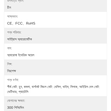
উৎপত্তি স্থল:
চীন
সাক্ষ্যদান:
CE、FCC、RoHS
গন্ধ পরিবার:
সাইট্রাস অ্যারোমেটিক
নাম:
অ্যারোমা ইথেরিক অয়েল
লিঙ্গ:
নিরপেক্ষ
গন্ধ বর্ণনা:
শীর্ষ নোট: চুন, কমলা, বার্গামট মিডল নোট: বেসিল, থাইম, লিলাক, আইরিস বেস নোট: 
ভেটিভার, প্যাচৌলি
যোগানের ক্ষমতা:
300 পিসি/দিন