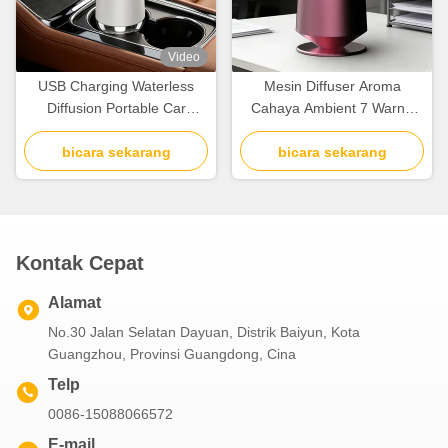
Video
USB Charging Waterless
Mesin Diffuser Aroma
Diffusion Portable Car
Cahaya Ambient 7 Warna
Aroma Diffuser Diffuser
Difusi Udara Dingin Untuk
Minyak Esensial untuk
bicara sekarang
bicara sekarang
Minyak Esensial
Pembersihan Udara
Kontak Cepat
Alamat
No.30 Jalan Selatan Dayuan, Distrik Baiyun, Kota
Guangzhou, Provinsi Guangdong, Cina
Telp
0086-15088066572
E-mail