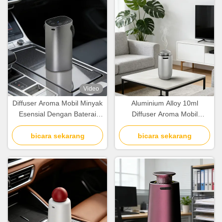
Video
Diffuser Aroma Mobil Minyak
Aluminium Alloy 10ml
Esensial Dengan Baterai
Diffuser Aroma Mobil
2000mAh Tiga Mode
Dengan Molekul Aromatik
bicara sekarang
Atomisasi
Berukuran Nanometer
bicara sekarang