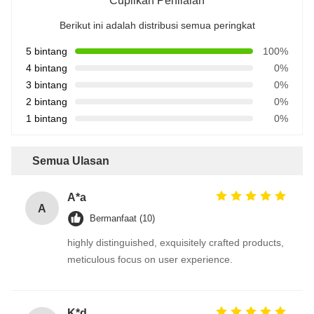
Cuplikan Penilaian
Berikut ini adalah distribusi semua peringkat
5 bintang
100%
4 bintang
0%
3 bintang
0%
2 bintang
0%
1 bintang
0%
Semua Ulasan
A*a
A
Bermanfaat (10)
highly distinguished, exquisitely crafted products,
meticulous focus on user experience.
K*d