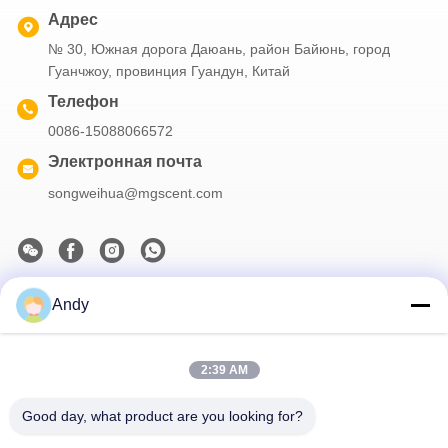
Адрес
№ 30, Южная дорога Даюань, район Байюнь, город
Гуанчжоу, провинция Гуандун, Китай
Телефон
0086-15088066572
Электронная почта
songweihua@mgscent.com
Andy
Наш бюллетень
Подпишитесь на нашу информационную рассылку для
получения скидок и прочего.
2:39 AM
Good day, what product are you looking for?