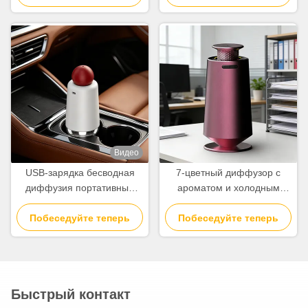
три режима распыления
ароматическими
молекулами
нанометрового размера
Видео
USB-зарядка бесводная
7-цветный диффузор с
диффузия портативный
ароматом и холодным
автомобильный ароматный
распылением для эфирных
Побеседуйте теперь
диффузор диффузор
Побеседуйте теперь
масел
эфирного масла для
очистки воздуха
Быстрый контакт