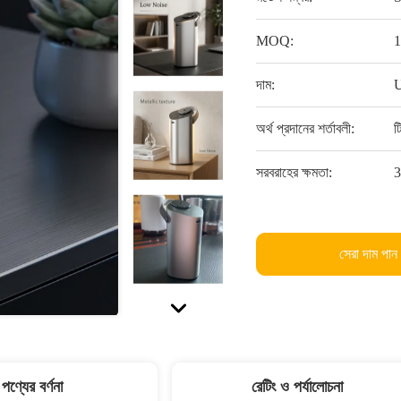
MOQ:
1
দাম:
U
অর্থ প্রদানের শর্তাবলী:
ট
সরবরাহের ক্ষমতা:
3
সেরা দাম পান
পণ্যের বর্ণনা
রেটিং ও পর্যালোচনা