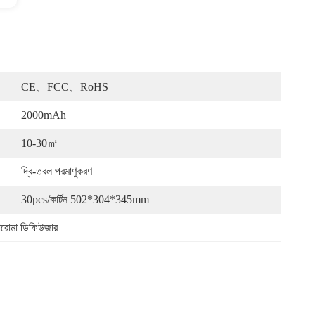
CE、FCC、RoHS
2000mAh
10-30㎡
দ্বি-তরল পরমাণুকরণ
30pcs/কার্টন 502*304*345mm
ারোমা ডিফিউজার