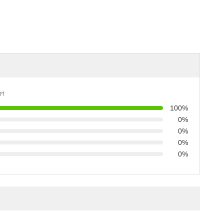
রণ
100%
0%
0%
0%
0%