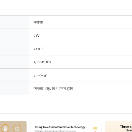
অ্যালয়
৫W
২০ml
২০০০mAh
১০-৩০㎡
সিলভার গ্রে, ডিপ স্পেস ব্ল্যাক