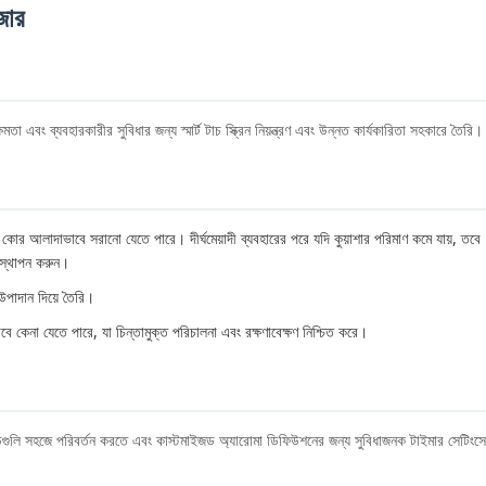
জার
 এবং ব্যবহারকারীর সুবিধার জন্য স্মার্ট টাচ স্ক্রিন নিয়ন্ত্রণ এবং উন্নত কার্যকারিতা সহকারে তৈরি।
কোর আলাদাভাবে সরানো যেতে পারে। দীর্ঘমেয়াদী ব্যবহারের পরে যদি কুয়াশার পরিমাণ কমে যায়, তবে 
িস্থাপন করুন।
 উপাদান দিয়ে তৈরি।
কেনা যেতে পারে, যা চিন্তামুক্ত পরিচালনা এবং রক্ষণাবেক্ষণ নিশ্চিত করে।
ের মোডগুলি সহজে পরিবর্তন করতে এবং কাস্টমাইজড অ্যারোমা ডিফিউশনের জন্য সুবিধাজনক টাইমার সেটিংস