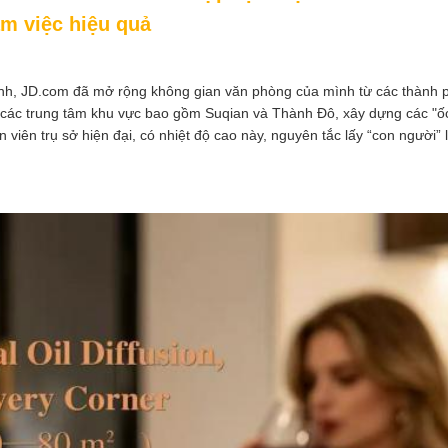
m việc hiệu quả
ành, JD.com đã mở rộng không gian văn phòng của mình từ các thành p
 trung tâm khu vực bao gồm Suqian và Thành Đô, xây dựng các "ốc đ
 viên trụ sở hiện đại, có nhiệt độ cao này, nguyên tắc lấy “con người” 