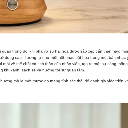
ưng quan trọng đôi khi phá vỡ sự hài hòa được sắp xếp cẩn thận này: mù
 sử dụng cao. Tương tự như một nốt nhạc bất hòa trong một bản nhạc 
ải mái về thể chất và tinh thần của nhân viên, tạo ra một sự căng thẳng
g khí xanh, sạch sẽ và hướng tới sự quan tâm.
hường mà là một thước đo mang tính sắc thái để đánh giá việc triển k