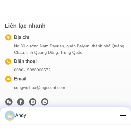
Liên lạc nhanh
Địa chỉ
No.30 đường Nam Dayuan, quận Baiyun, thành phố Quảng
Châu, tỉnh Quảng Đông, Trung Quốc
Điện thoại
0086-15088066572
Email
songweihua@mgscent.com
Andy
Thông tin của chúng tôi
Đăng ký bản tin của chúng tôi để được giảm giá và nhiều hơn