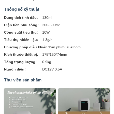
Thông số kỹ thuật
Dung tích tinh dầu:
130ml
Diện tích phủ sóng:
200-500m³
Công suất tiêu thụ:
10W
Tiêu thụ nhiên liệu:
1.3g/h
Phương pháp điều khiển:
Bàn phím/Bluetooth
Kích thước thiết bị:
175*150*74mm
Tổng trọng lượng:
0.9kg
Nguồn điện:
DC12V 0.5A
Thư viện sản phẩm