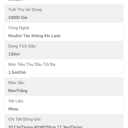
Tuổi Thọ Sử Dụng:
10000 Giờ
Công Nghệ:
Khuếch Tán Không Khí Lạnh
Dung Tích Dầu:
130ml
Mức Tiêu Thụ Dầu Tối Đa:
1,5ml/giờ
Màu Sắc:
Đen/Trắng
Vật Liệu:
Nhựa
Chi Tiết Đóng Gói:
20 Cái/thùng 45*48*39cm 17.3kg/thùng