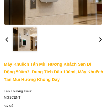
Máy Khuếch Tán Mùi Hương Khách Sạn Di
Động 500m3, Dung Tích Dầu 130ml, Máy Khuếch
Tán Mùi Hương Không Dây
Tên Thương Hiệu:
MGSCENT
Số Mẫu: