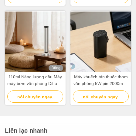
Băng
hình
110ml Năng lượng dầu Máy
Máy khuếch tán thuốc thơm
máy bơm văn phòng Diffuser
văn phòng 5W pin 2000mAh
hương vị nhôm hợp kim
cho dầu thiết yếu tinh khiết
nói chuyện ngay.
nói chuyện ngay.
Liên lạc nhanh