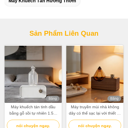
Máy Khuếch Tán Hương Thơm
Sản Phẩm Liên Quan
Băng
Băng
hình
hình
Máy khuếch tán tinh dầu
Máy truyền mùi nhà không
bằng gỗ sồi tự nhiên 1.5W
dây có thể sạc lại với thiết kế
Máy tạo mùi hương thương
retro tối giản
nói chuyện ngay.
mại
nói chuyện ngay.