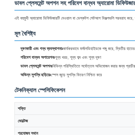
ডাবল প্লেসমেন্ট অপশন সহ পরিবেশ বান্ধব অ্যারোমা ডিফিউজা
এই বহুমুখী অ্যারোমা ডিফিউজারটি দেওয়াল বা ডেস্কটপ সেটআপ বিকল্পগুলি সরবরাহ করে, প
মূল বৈশিষ্ট্য
দূষণকারী এবং গন্ধ ব্যবস্থাপনাঃ
কার্যকরভাবে ফর্মালডিহাইডকে পঙ্গু করে, দ্বিতীয় হাতে
পরিবেশ বান্ধব অপারেশনঃ
শূন্য খরচ, শূন্য শব্দ এবং শূন্য দূষণ
ডাবল প্লেসমেন্ট অপশনঃ
বিভিন্ন পরিস্থিতিতে সর্বোত্তম অভিযোজন করার জন্য প্রাচী
অভিন্ন সুগন্ধি ছড়িয়েঃ
স্পেস জুড়ে সুগন্ধি বিতরণ নিশ্চিত করে
টেকনিক্যাল স্পেসিফিকেশন
শক্তি
ভোল্টেজ
প্রযোজ্য স্থান