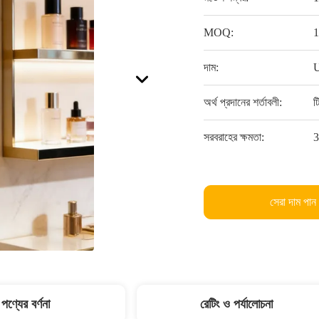
MOQ:
1
দাম:
U
অর্থ প্রদানের শর্তাবলী:
ট
সরবরাহের ক্ষমতা:
3
সেরা দাম পান
পণ্যের বর্ণনা
রেটিং ও পর্যালোচনা