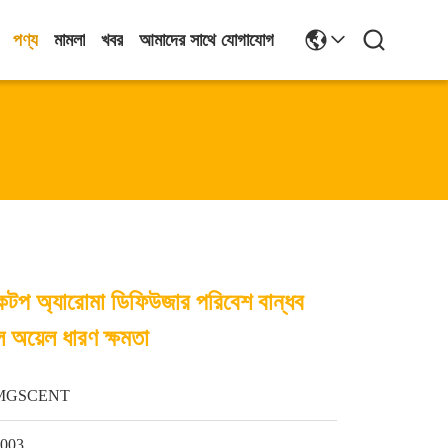
পণ্য
মামলা
খবর
আমাদের সাথে যোগাযোগ
স্কটপ অ্যারোমা ডিফিউজার পরিবেশ বান্ধব
 অয়েল ধারণ ক্ষমতা
MGSCENT
1003