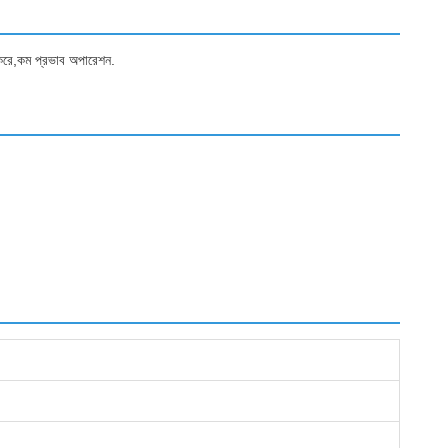
হ করে,কম প্রভাব অপারেশন.