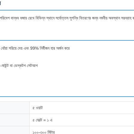
র
রিবেশ বান্ধব বজায় রেখে বিভিন্ন স্থানে সর্বোত্তম সুগন্ধি বিতরণের জন্য নমনীয় অবস্থান সরবরা
র ধোঁয়া সরিয়ে দেয় এবং 99% নির্বীজন হার অর্জন করে
র-মাউন্ট বা ডেস্কটপ সেটআপ
৫ ওয়াট
৫ ভোল্ট = ১ এ
১০০-৩০০ মিটার