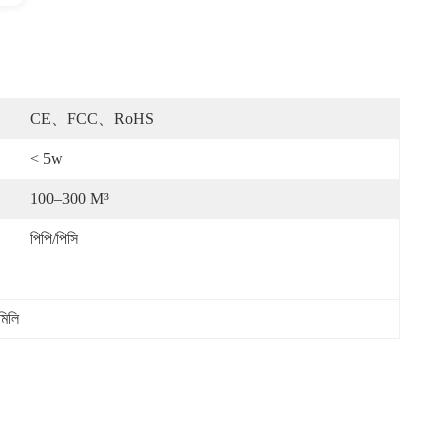
CE、FCC、RoHS
< 5w
100–300 M³
পিপি/পিসি
মিলি