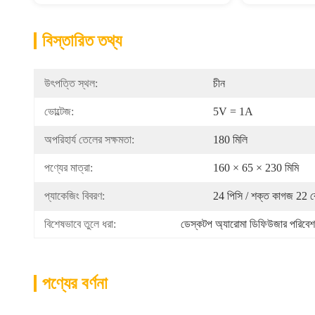
বিস্তারিত তথ্য
উৎপত্তি স্থল:
চীন
ভোল্টেজ:
5V = 1A
অপরিহার্য তেলের সক্ষমতা:
180 মিলি
পণ্যের মাত্রা:
160 × 65 × 230 মিমি
প্যাকেজিং বিবরণ:
24 পিসি / শক্ত কাগজ 22 
বিশেষভাবে তুলে ধরা:
ডেস্কটপ অ্যারোমা ডিফিউজার পরিবেশ 
পণ্যের বর্ণনা