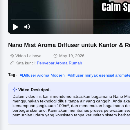
Nano Mist Aroma Diffuser untuk Kantor & 
Video Lainnya
May 19, 2026
Kata kunci:
Penyebar Aroma Rumah
Tag:
#
Diffuser Aroma Modern
#
diffuser minyak esensial aromat
Video Deskripsi:
Dalam video ini, kami mendemonstrasikan bagaimana Nano Mis
menggunakan teknologi difusi tanpa air yang canggih. Anda akan
kemampuan jangkauan 100m³, dan menemukan bagaimana desai
berbagai skenario. Kami akan membahas proses perawatan se
pemurnian udara yang konsisten tanpa kerumitan sistem berbasis