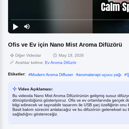
Ofis ve Ev için Nano Mist Aroma Difüzörü
Diğer Videolar
May 19, 2026
Anahtar kelime:
Ev Aroma Difüzör
Etiketler:
#
Modern Aroma Diffuser
#
aromaterapi uçucu yağı
#
Ş
Video Açıklaması:
Bu videoda Nano Mist Aroma Difüzörünün gelişmiş susuz difüzyon 
dönüştürdüğünü gösteriyoruz. Ofis ve ev ortamlarında gerçek 
bilgi edinecek ve taşınabilir tasarımı ile USB şarj özelliğinin onu 
Basit bakım sürecini anlatacağız ve bu difüzörün geleneksel su b
sağladığını göstereceğiz.