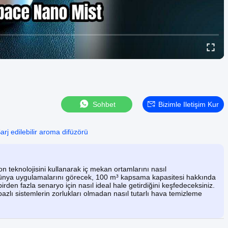
Sohbet
Bizimle Iletişim Kur
arj edilebilir aroma difüzörü
teknolojisini kullanarak iç mekan ortamlarını nasıl
dünya uygulamalarını görecek, 100 m³ kapsama kapasitesi hakkında
birden fazla senaryo için nasıl ideal hale getirdiğini keşfedeceksiniz.
azlı sistemlerin zorlukları olmadan nasıl tutarlı hava temizleme