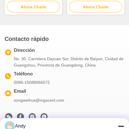
Carga USB, Difusor de
Difusión por Aire Frío para
Aceites Esenciales para
Ahora Charle
Aceites Esenciales
Ahora Charle
Purificación del Aire
Contacto rápido
Dirección
No. 30, Carretera Dayuan Sur, Distrito de Baiyun, Ciudad de
Guangzhou, Provincia de Guangdong, China
Teléfono
0086-15088066572
Email
songweihua@mgscent.com
Andy