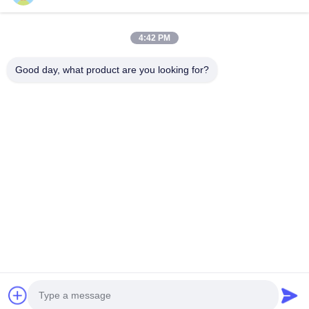
Nuestro boletín
Suscríbete a nuestro boletín para obtener descuentos y más.
4:42 PM
Good day, what product are you looking for?
Éntrenos En Contacto Con
Políticas de privacidad
|
Mapa del Sitio
| Buena calidad de China
Máquina difusora de aromas Proveedor. © de Copyright 2026
Guangzhou HaoYue Fragrance Technology Co.,LTD . Todos los
derechos reservados.