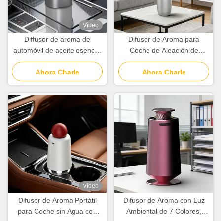
Vídeo
Diffusor de aroma de
Difusor de Aroma para
automóvil de aceite esencial
Coche de Aleación de
con batería de 2000 mAh
Aluminio de 10ml con
Tres modos de atomización
Ahora Charle
Moléculas Aromáticas de
Ahora Charle
Tamaño Nanométrico
Vídeo
Difusor de Aroma Portátil
Difusor de Aroma con Luz
para Coche sin Agua con
Ambiental de 7 Colores,