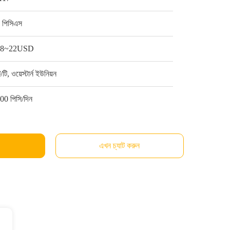
 পিসিএস
18~22USD
ি/টি, ওয়েস্টার্ন ইউনিয়ন
00 পিসি/দিন
এখন চ্যাট করুন