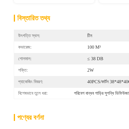
বিস্তারিত তথ্য
উৎপত্তি স্থল:
চীন
কভারেজ:
100 M³
গোলমাল:
≤ 38 DB
শক্তি:
2W
প্যাকেজিং বিবরণ:
40PCS/কার্টন 38*48*4
বিশেষভাবে তুলে ধরা:
পরিবেশ বান্ধব গাড়ির সুগন্ধি ডিফিউজা
পণ্যের বর্ণনা