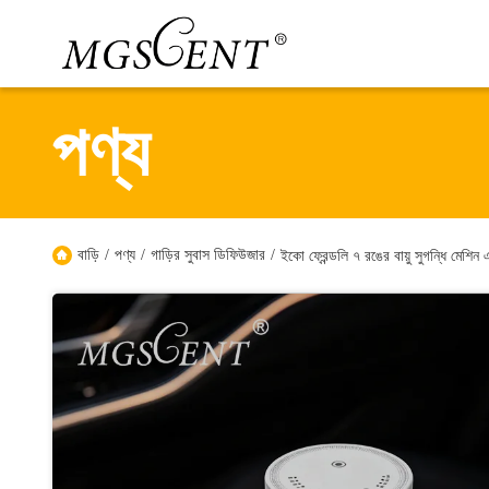
পণ্য
বাড়ি
/
পণ্য
/
গাড়ির সুবাস ডিফিউজার
/
ইকো ফ্রেন্ডলি ৭ রঙের বায়ু সুগন্ধি মেশি