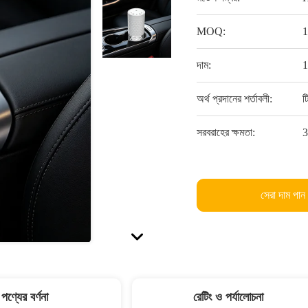
MOQ:
1
দাম:
অর্থ প্রদানের শর্তাবলী:
ট
সরবরাহের ক্ষমতা:
3
সেরা দাম পান
পণ্যের বর্ণনা
রেটিং ও পর্যালোচনা