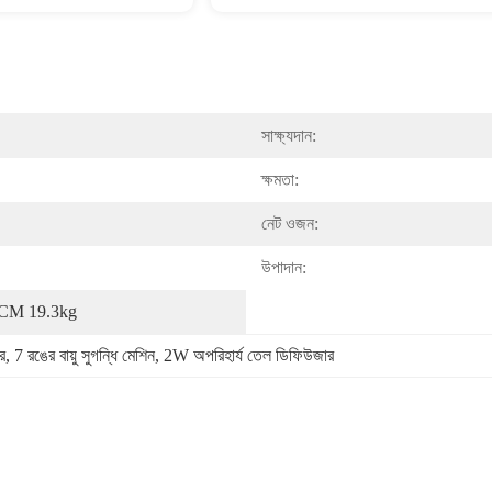
সাক্ষ্যদান:
ক্ষমতা:
নেট ওজন:
উপাদান:
0CM 19.3kg
র
, 
7 রঙের বায়ু সুগন্ধি মেশিন
, 
2W অপরিহার্য তেল ডিফিউজার