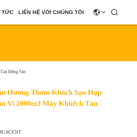
N TỨC
LIÊN HỆ VỚI CHÚNG TÔI
 Tán Đứng Sàn
án Hương Thơm Khách Sạn Hợp
m Vi 2000m3 Máy Khuếch Tán
MGSCENT