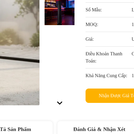
Số Mẫu:
MOQ:
1
Giá:
U
Điều Khoản Thanh
C
Toán:
Khả Năng Cung Cấp:
1
Nhận Được Giá T
Tả Sản Phẩm
Đánh Giá & Nhận Xét