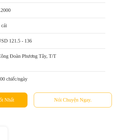
L2000
 cái
SD 121.5 - 136
ông Đoàn Phương Tây, T/T
00 chiếc/ngày
ốt Nhất
Nói Chuyện Ngay.