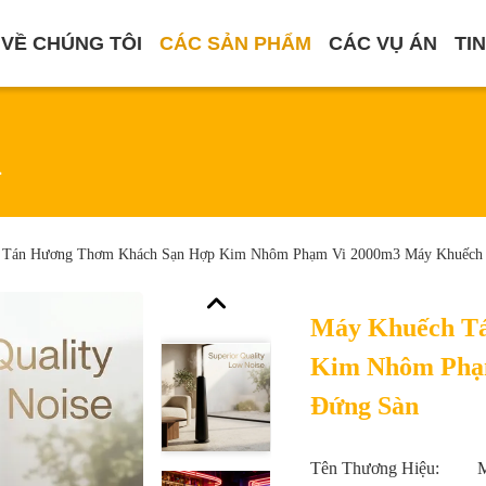
VỀ CHÚNG TÔI
CÁC SẢN PHẨM
CÁC VỤ ÁN
TI
m
 Tán Hương Thơm Khách Sạn Hợp Kim Nhôm Phạm Vi 2000m3 Máy Khuếch
Máy Khuếch T
Kim Nhôm Phạ
Đứng Sàn
Tên Thương Hiệu: