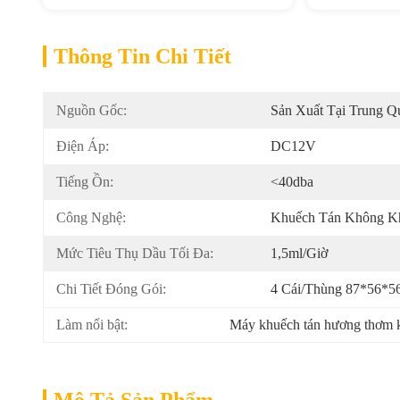
Thông Tin Chi Tiết
Nguồn Gốc:
Sản Xuất Tại Trung Q
Điện Áp:
DC12V
Tiếng Ồn:
<40dba
Công Nghệ:
Khuếch Tán Không K
Mức Tiêu Thụ Dầu Tối Đa:
1,5ml/giờ
Chi Tiết Đóng Gói:
4 Cái/thùng 87*56*5
Làm nổi bật:
Máy khuếch tán hương thơm 