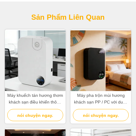
Sản Phẩm Liên Quan
Máy khuếch tán hương thơm
Máy pha trộn mùi hương
khách sạn điều khiển thông
khách sạn PP / PC với dung
minh không dây với công
lượng dầu thiết yếu 180ml
nói chuyện ngay.
nghệ hai chất lỏng
nói chuyện ngay.