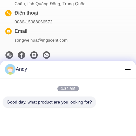
Châu, tỉnh Quảng Đông, Trung Quốc
Điện thoại
0086-15088066572
Email
songweihua@mgscent.com
Andy
Thông tin của chúng tôi
Đăng ký bản tin của chúng tôi để được giảm giá và nhiều hơn
1:34 AM
nữa.
Good day, what product are you looking for?