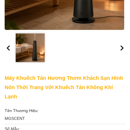
Máy Khuếch Tán Hương Thơm Khách Sạn Hình
Nón Thời Trang Với Khuếch Tán Không Khí
Lạnh
Tên Thương Hiệu:
MGSCENT
Số Mẫu: