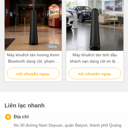
Băng
hình
Máy khuếch tán hương thơm
Máy khuếch tán tinh dầu
Bluetooth dạng cột, phạm vi
khách sạn dạng cột im lặng
phủ sóng 3000m3, máy
3000cbm 500ml Máy khuếch
khuếch tán không khí khách
nói chuyện ngay.
tán tinh dầu thương mại
nói chuyện ngay.
sạn 500ml
Liên lạc nhanh
Địa chỉ
No.30 đường Nam Dayuan, quận Baiyun, thành phố Quảng