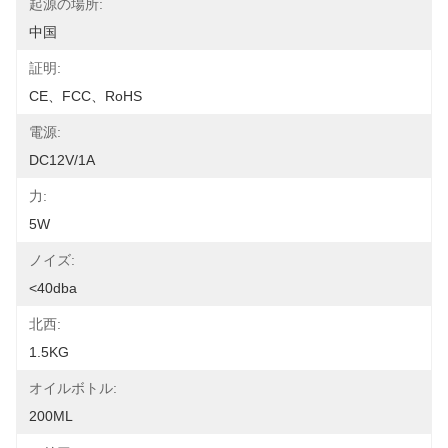
起源の場所:
中国
証明:
CE、FCC、RoHS
電源:
DC12V/1A
力:
5W
ノイズ:
<40dba
北西:
1.5KG
オイルボトル:
200ML