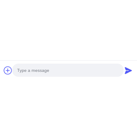
ビデオ
鉄体 商業用 空気香り機
1.4リットルの鉄商用アロマ
5000cbmカバー 1000ml容量
ディフューザー 1400ml オイ
ル容量 無線香りディフュー
今雑談しなさい
今雑談しなさい
ザー
Photo
Video Call
迅速な連絡
Audio Call