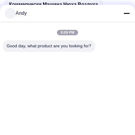
Andy
9:09 PM
Good day, what product are you looking for?
Бирки:
Коммерчески Отражетель Благоуханием
Коммерчески Машина Отражетеля Нюха
Коммерчески Машина Нюха Воздуха
СОБЩЕННЫЕ ПРОДУКТЫ