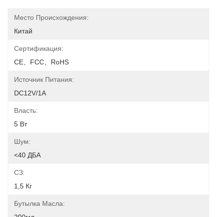
Место Происхождения:
Китай
Сертификация:
CE、FCC、RoHS
Источник Питания:
DC12V/1A
Власть:
5 Вт
Шум:
<40 ДБА
СЗ:
1,5 Кг
Бутылка Масла: