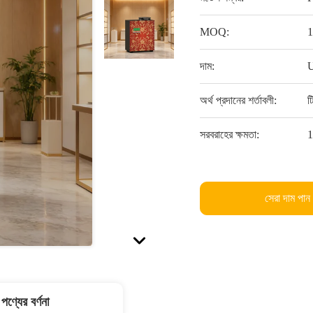
MOQ:
1
দাম:
U
অর্থ প্রদানের শর্তাবলী:
ট
সরবরাহের ক্ষমতা:
1
সেরা দাম পান
পণ্যের বর্ণনা