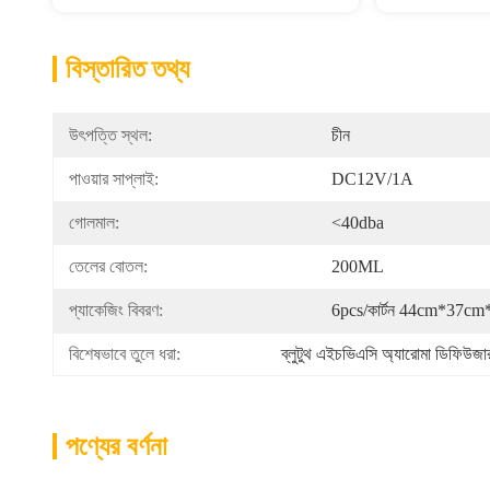
বিস্তারিত তথ্য
উৎপত্তি স্থল:
চীন
পাওয়ার সাপ্লাই:
DC12V/1A
গোলমাল:
<40dba
তেলের বোতল:
200ML
প্যাকেজিং বিবরণ:
6pcs/কার্টন 44cm*37c
বিশেষভাবে তুলে ধরা:
ব্লুটুথ এইচভিএসি অ্যারোমা ডিফিউজা
পণ্যের বর্ণনা