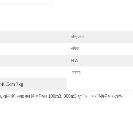
সাক্ষ্যদান:
শক্তি:
NW:
এলাকা:
m*48.5cm 7kg
র
, 
এভিএসি অ্যারোমা ডিফিউজার 100m3
, 
300m3 সুগন্ধি এয়ার ডিফিউজার মেশিন