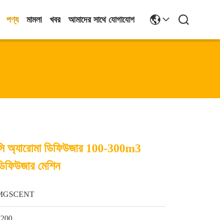
পণ্য
মামলা
খবর
আমাদের সাথে যোগাযোগ
চভিএসি অ্যারোমা ডিফিউজার 100-300m3
ডিফিউজার মেশিন
MGSCENT
F200