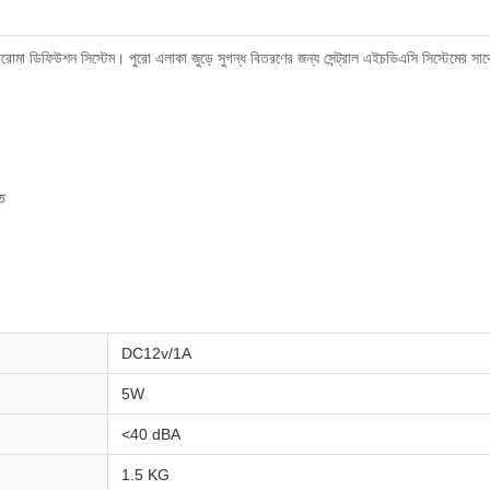
রোমা ডিফিউশন সিস্টেম। পুরো এলাকা জুড়ে সুগন্ধ বিতরণের জন্য সেন্ট্রাল এইচভিএসি সিস্টেমের সাথে 
তি
DC12v/1A
5W
<40 dBA
1.5 KG