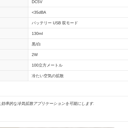
DC5V
<35dBA
バッテリー USB 双モード
130ml
黒/白
2W
100立方メートル
冷たい空気の拡散
,効率的な冷気拡散アプリケーションを可能にします.