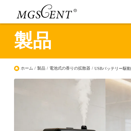
製品
ホーム
/
製品
/
電池式の香りの拡散器
/
USBバッテリー駆動