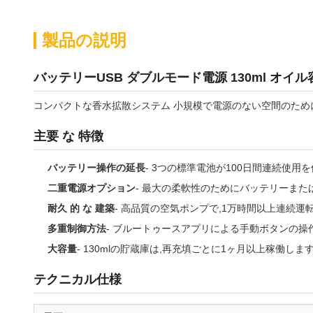
製品の説明
バッテリーUSB ダブルモード電源 130ml オ
コンパクトな香水拡散システム 小規模で電源のない空間のために設
主要 な 特徴
バッテリー操作の延長
- 3つの標準電池が100日間連続使用
二重電源オプション
- 最大の柔軟性のためにバッテリーまた
耐久 的 な 建築
- 高品質の空気ポンプで,1万時間以上連続運
多重制御方法
- ブルートゥースアプリによる手動ボタンの操
大容量
- 130mlの貯蔵庫は,再充填ごとに1ヶ月以上稼働しま
テクニカル仕様