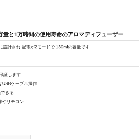
イル容量と1万時間の使用寿命のアロマディフューザー
計され 配電が2モードで 130mlの容量です
を保証します
はUSBケーブル操作
転できる
作やリモコン
す