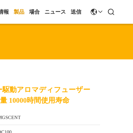
情報
製品
場合
ニュース
送信
リー駆動アロマディフューザー
容量 10000時間使用寿命
MGSCENT
DC100