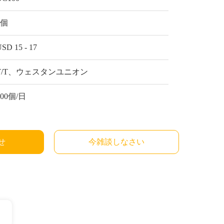
1個
SD 15 - 17
T/T、ウェスタンユニオン
300個/日
せ
今雑談しなさい