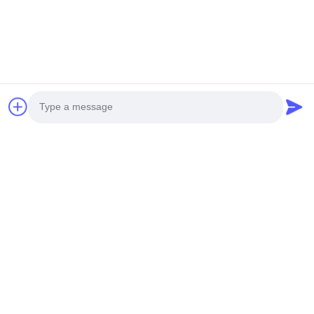
Băng
hình
Thiết bị phổ biến hương
Máy pha trộn mùi từ tính
thơm thông minh hợp kim
thông minh với vòi hợp kim
nhôm với phổ biến không khí
nhôm
nói chuyện ngay.
lạnh
nói chuyện ngay.
Liên lạc nhanh
Photo
Địa chỉ
Video Call
No.30 đường Nam Dayuan, quận Baiyun, thành phố Quảng
Châu, tỉnh Quảng Đông, Trung Quốc
Audio Call
Điện thoại
0086-15088066572
Email