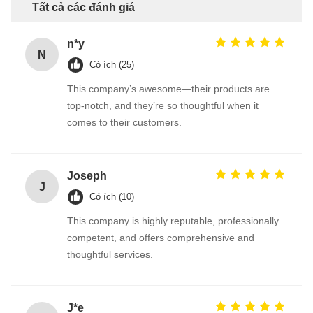
Tất cả các đánh giá
n*y
N
Có ích (25)
This company’s awesome—their products are
top-notch, and they’re so thoughtful when it
comes to their customers.
Joseph
J
Có ích (10)
This company is highly reputable, professionally
competent, and offers comprehensive and
thoughtful services.
J*e