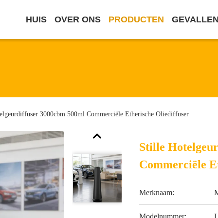
HUIS
OVER ONS
PRODUCTEN
GEVALLE
telgeurdiffuser 3000cbm 500ml Commerciële Etherische Oliediffuser
Stille Hotelge
Commerciële Et
Merknaam:
Modelnummer: