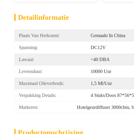
Detailinformatie
Plaats Van Herkomst:
Gemaakt In China
Spanning:
DC12V
Lawaai:
<40 DBA
Levensduur:
10000 Uur
Maximaal Olieverbruik:
1,5 Ml/uur
Verpakking Details:
4 Stuks/doos 87*56*
Markeren:
Hotelgeurdiffuser 3000cbm
, 
S
Productomschrijving