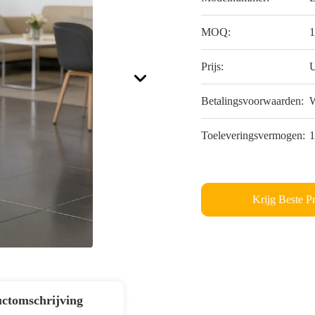
MOQ:
1
Prijs:
U
Betalingsvoorwaarden:
W
Toeleveringsvermogen:
1
Krijg Beste Pr
ctomschrijving