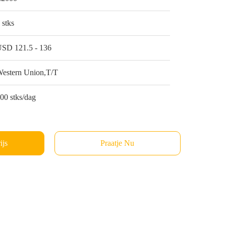
 stks
SD 121.5 - 136
estern Union,T/T
00 stks/dag
ijs
Praatje Nu