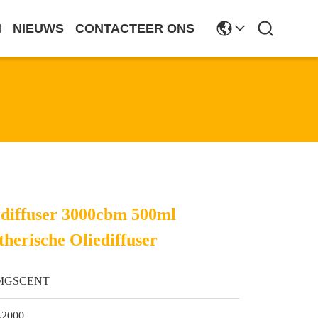
N
NIEUWS
CONTACTEER ONS
urdiffuser 3000cbm 500ml
herische Oliediffuser
MGSCENT
L2000