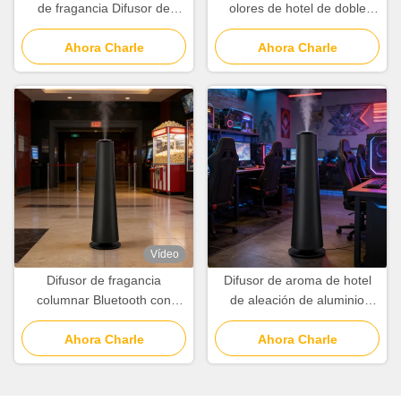
de fragancia Difusor de
olores de hotel de doble
aroma inalámbrico con
colocación PP / PC con
tecnología de dos fluidos
Ahora Charle
capacidad de aceite esencial
Ahora Charle
de 180 ml
Vídeo
Difusor de fragancia
Difusor de aroma de hotel
columnar Bluetooth con
de aleación de aluminio
cobertura de 3000m3,
Bluetooth de 500 ml de
difusor de aire para hotel de
Ahora Charle
capacidad Difusor de
Ahora Charle
500ml
aromaterapia de oficina