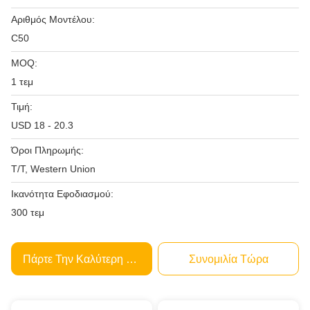
Αριθμός Μοντέλου:
C50
MOQ:
1 τεμ
Τιμή:
USD 18 - 20.3
Όροι Πληρωμής:
T/T, Western Union
Ικανότητα Εφοδιασμού:
300 τεμ
Πάρτε Την Καλύτερη Τιμή
Συνομιλία Τώρα