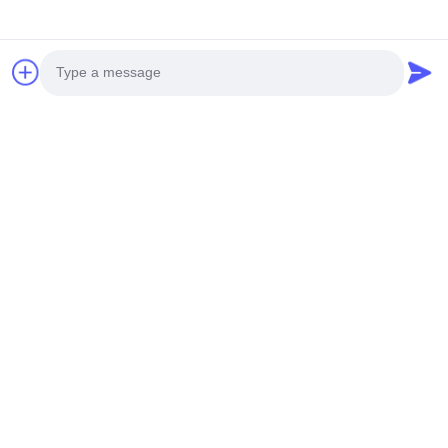
Photo
Video Call
Audio Call