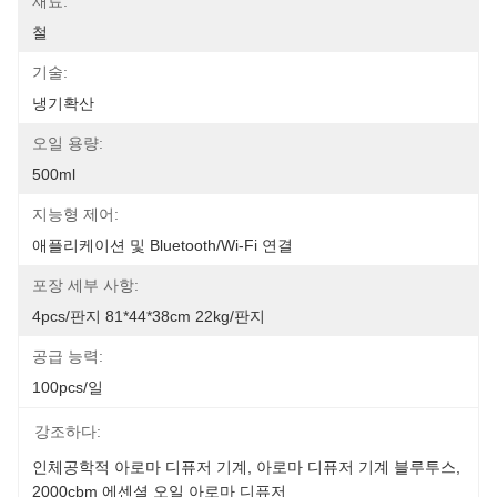
재료:
철
기술:
냉기확산
오일 용량:
500ml
지능형 제어:
애플리케이션 및 Bluetooth/Wi-Fi 연결
포장 세부 사항:
4pcs/판지 81*44*38cm 22kg/판지
공급 능력:
100pcs/일
강조하다:
인체공학적 아로마 디퓨저 기계
, 
아로마 디퓨저 기계 블루투스
, 
2000cbm 에센셜 오일 아로마 디퓨저