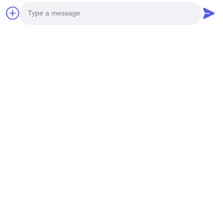
미니멀리즘 미학 스마트 아로
알루미늄 합금 노즐이 있는 지
마 디퓨저 알루미늄 합금
능형 마그네틱 키 아로마 디퓨
저 머신
지금 챗팅하세요
지금 챗팅하세요
Photo
빠른 연락
Video Call
주소
Audio Call
중국 광둥성 광저우 시의 바이연 구, 대우안 남쪽 도로 30호
Tel
0086-15088066572
이메일
songweihua@mgscent.com