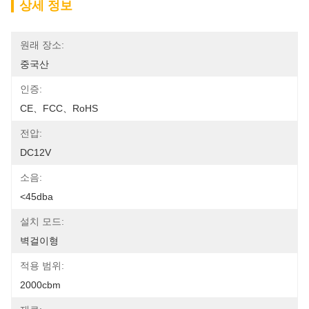
상세 정보
원래 장소:
중국산
인증:
CE、FCC、RoHS
전압:
DC12V
소음:
<45dba
설치 모드:
벽걸이형
적용 범위:
2000cbm