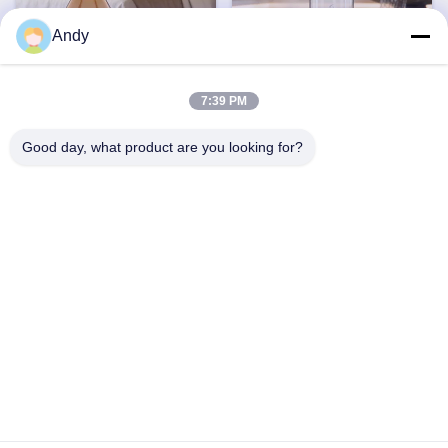
Andy
7:39 PM
화면
4가지 분사 에센셜 오일 디퓨
2600mAh 리?? 배터리 아로
Good day, what product are you looking for?
저 2600mAh 리튬 배터리 아
마 테라피 향수 디퓨저 미니멀
로마테라피 디퓨저 가정용
리스트 냉동 공기 향수 디퓨저
지금 챗팅하세요
지금 챗팅하세요
화면